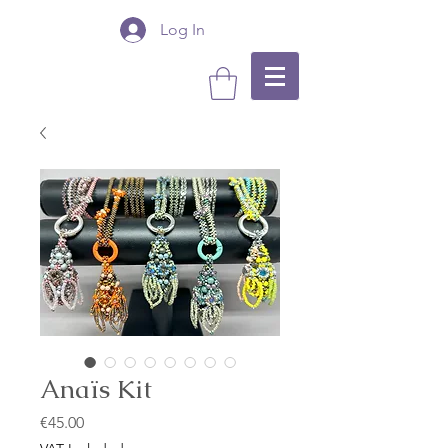
Log In
Anaïs Kit
Price
€45.00