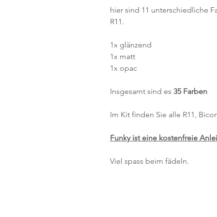
hier sind 11 unterschiedliche F
R11.
1x glänzend
1x matt
1x opac
Insgesamt sind es
35 Farben
Im Kit finden Sie alle R11, Bi
Funky ist eine kostenfreie Anle
Viel spass beim fädeln.