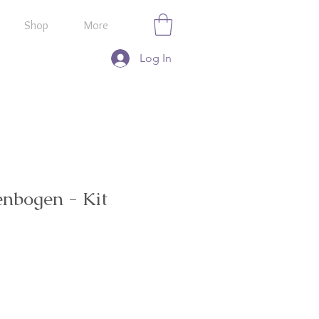
Shop
More
Log In
nbogen - Kit