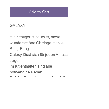
Add to Cart
GALAXY
Ein richtiger Hingucker, diese
wunderschöne Ohrringe mit viel
Bling-Bling.
Galaxy lässt sich für jeden Anlass
tragen.
Im Kit enthalten sind alle
notwendige Perlen.
Bei der Bestellung nochmal die
Farbe vom Kit bestätigen
.
Danke
Die Anleitung muss seperat
gekauft werden.